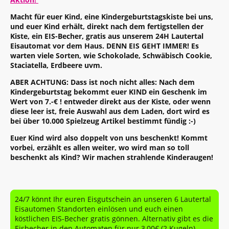
Macht für euer Kind, eine Kindergeburtstagskiste bei uns,
und euer Kind erhält, direkt nach dem fertigstellen der
Kiste, ein EIS-Becher, gratis aus unserem 24H Lautertal
Eisautomat vor dem Haus. DENN EIS GEHT IMMER! Es
warten viele Sorten, wie Schokolade, Schwäbisch Cookie,
Staciatella, Erdbeere uvm.
ABER ACHTUNG: Dass ist noch nicht alles: Nach dem
Kindergeburtstag bekommt euer KIND ein Geschenk im
Wert von 7.-€ ! entweder direkt aus der Kiste, oder wenn
diese leer ist, freie Auswahl aus dem Laden, dort wird es
bei über 10.000 Spielzeug Artikel bestimmt fündig :-)
Euer Kind wird also doppelt von uns beschenkt! Kommt
vorbei, erzählt es allen weiter, wo wird man so toll
beschenkt als Kind? Wir machen strahlende Kinderaugen!
24/7 könnt Ihr euren Eisgutschein an unseren 6 Lautertal
Eisautomen Standorten einlösen und euch einen
köstlichen EIS-Becher gratis gönnen. Alternativ gibt es die
Eisbecher in den Automaten für nur 3,00€ (2 Kugeln).